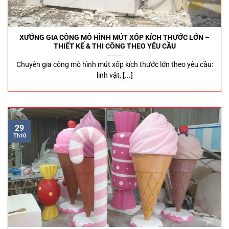
XƯỞNG GIA CÔNG MÔ HÌNH MÚT XỐP KÍCH THƯỚC LỚN –
THIẾT KẾ & THI CÔNG THEO YÊU CẦU
Chuyên gia công mô hình mút xốp kích thước lớn theo yêu cầu:
linh vật, [...]
29
Th10