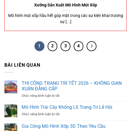
Xưởng Sản Xuất Mô Hình Mút Xốp
Mô hình mút xốp hầu hết góp mặt trong các sự kiện khai trương
sự [...]
1
2
3
4
BÀI LIÊN QUAN
THI CÔNG TRANG TRÍ TẾT 2026 – KHÔNG GIAN
XUÂN ĐẲNG CẤP
ở
Chức năng bình luận bị tắt
THI
CÔNG
Mô Hình Trái Cây Khổng Lồ Trang Trí Lễ Hội
TRANG
ở
Chức năng bình luận bị tắt
TRÍ
Mô
TẾT
Hình
Gia Công Mô Hình Xốp 3D Theo Yêu Cầu
2026
Trái
–