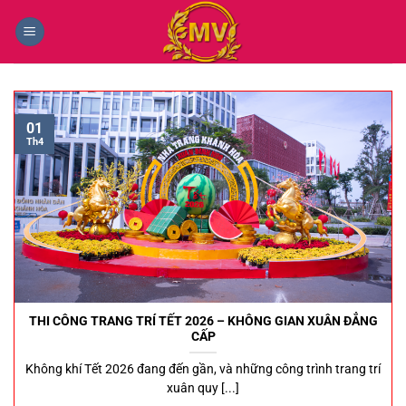
Chuyển
đến
nội
dung
01
Th4
THI CÔNG TRANG TRÍ TẾT 2026 – KHÔNG GIAN XUÂN ĐẲNG
CẤP
Không khí Tết 2026 đang đến gần, và những công trình trang trí
xuân quy [...]