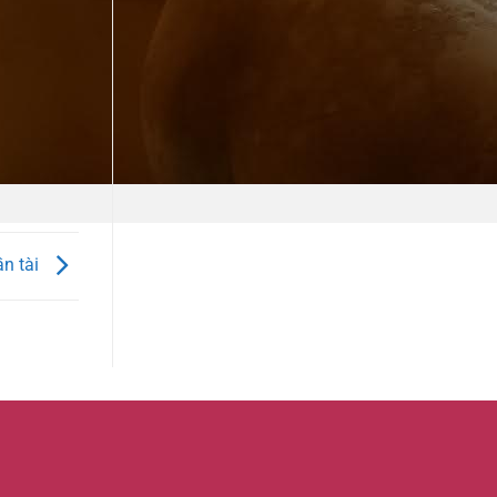
ần tài