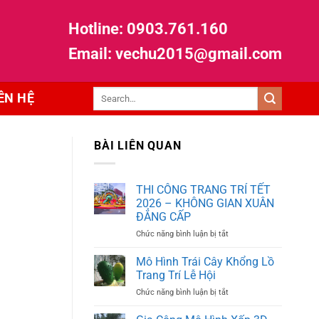
Hotline: 0903.761.160
Email:
vechu2015@gmail.com
ÊN HỆ
BÀI LIÊN QUAN
THI CÔNG TRANG TRÍ TẾT
2026 – KHÔNG GIAN XUÂN
ĐẲNG CẤP
ở
Chức năng bình luận bị tắt
THI
CÔNG
Mô Hình Trái Cây Khổng Lồ
TRANG
Trang Trí Lễ Hội
TRÍ
ở
Chức năng bình luận bị tắt
TẾT
Mô
2026
Hình
–