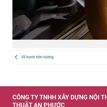
Vẽ tranh trên tường
CÔNG TY TNHH XÂY DỰNG NỘI T
THUẬT AN PHƯỚC