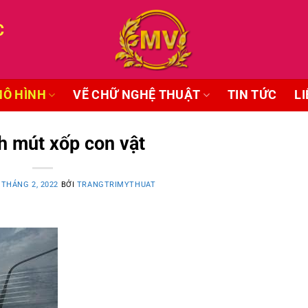
C
Ô HÌNH
VẼ CHỮ NGHỆ THUẬT
TIN TỨC
LI
h mút xốp con vật
 THÁNG 2, 2022
BỞI
TRANGTRIMYTHUAT