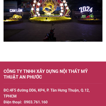
Sự
Kiện
–
Đẹp,
Sáng
Tạo,
Thu
Hút
CÔNG TY TNHH XÂY DỰNG NỘI THẤT MỸ
THUẬT AN PHƯỚC
ĐC:4F5 đường DD6, KP4, P. Tân Hưng Thuận, Q.12,
TPHCM
Điện thoại:
0903.761.160