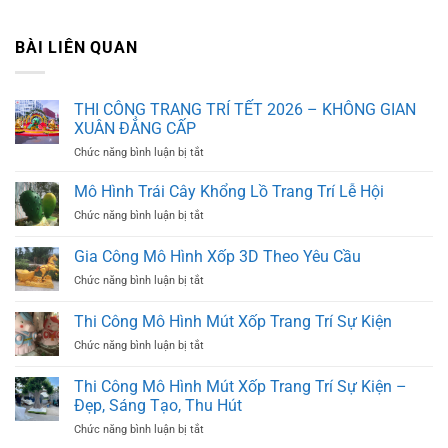
BÀI LIÊN QUAN
THI CÔNG TRANG TRÍ TẾT 2026 – KHÔNG GIAN
XUÂN ĐẲNG CẤP
ở
Chức năng bình luận bị tắt
THI
CÔNG
Mô Hình Trái Cây Khổng Lồ Trang Trí Lễ Hội
TRANG
ở
Chức năng bình luận bị tắt
TRÍ
Mô
TẾT
Hình
Gia Công Mô Hình Xốp 3D Theo Yêu Cầu
2026
Trái
–
ở
Chức năng bình luận bị tắt
Cây
KHÔNG
Gia
Khổng
GIAN
Công
Lồ
Thi Công Mô Hình Mút Xốp Trang Trí Sự Kiện
XUÂN
Mô
Trang
ĐẲNG
ở
Chức năng bình luận bị tắt
Hình
Trí
CẤP
Thi
Xốp
Lễ
Công
3D
Thi Công Mô Hình Mút Xốp Trang Trí Sự Kiện –
Hội
Mô
Theo
Đẹp, Sáng Tạo, Thu Hút
Hình
Yêu
ở
Chức năng bình luận bị tắt
Mút
Cầu
Thi
Xốp