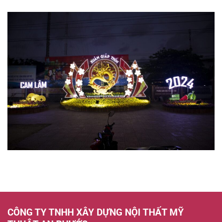
Công
Trang
Mô
Trí
Hình
Sự
Mút
Kiện
Xốp
Trang
Trí
Sự
Kiện
–
Đẹp,
Sáng
Tạo,
Thu
Hút
CÔNG TY TNHH XÂY DỰNG NỘI THẤT MỸ