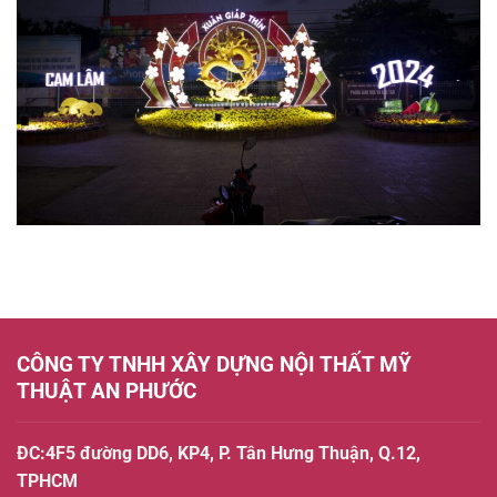
Trí
Sự
Kiện
–
Đẹp,
Sáng
Tạo,
Thu
Hút
CÔNG TY TNHH XÂY DỰNG NỘI THẤT MỸ
THUẬT AN PHƯỚC
ĐC:4F5 đường DD6, KP4, P. Tân Hưng Thuận, Q.12,
TPHCM