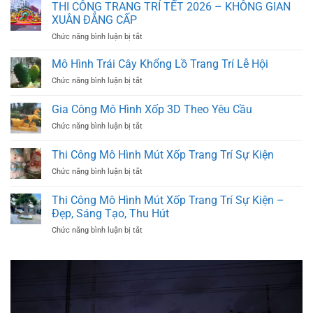
THI CÔNG TRANG TRÍ TẾT 2026 – KHÔNG GIAN
XUÂN ĐẲNG CẤP
ở
Chức năng bình luận bị tắt
THI
CÔNG
Mô Hình Trái Cây Khổng Lồ Trang Trí Lễ Hội
TRANG
ở
Chức năng bình luận bị tắt
TRÍ
Mô
TẾT
Hình
Gia Công Mô Hình Xốp 3D Theo Yêu Cầu
2026
Trái
–
ở
Chức năng bình luận bị tắt
Cây
KHÔNG
Gia
Khổng
GIAN
Công
Lồ
Thi Công Mô Hình Mút Xốp Trang Trí Sự Kiện
XUÂN
Mô
Trang
ĐẲNG
ở
Chức năng bình luận bị tắt
Hình
Trí
CẤP
Thi
Xốp
Lễ
Công
3D
Thi Công Mô Hình Mút Xốp Trang Trí Sự Kiện –
Hội
Mô
Theo
Đẹp, Sáng Tạo, Thu Hút
Hình
Yêu
ở
Chức năng bình luận bị tắt
Mút
Cầu
Thi
Xốp
Công
Trang
Mô
Trí
Hình
Sự
Mút
Kiện
Xốp
Trang