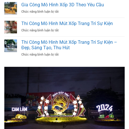
Hình
Gia Công Mô Hình Xốp 3D Theo Yêu Cầu
2026
Trái
–
ở
Chức năng bình luận bị tắt
Cây
KHÔNG
Gia
Khổng
GIAN
Công
Lồ
Thi Công Mô Hình Mút Xốp Trang Trí Sự Kiện
XUÂN
Mô
Trang
ĐẲNG
ở
Chức năng bình luận bị tắt
Hình
Trí
CẤP
Thi
Xốp
Lễ
Công
3D
Thi Công Mô Hình Mút Xốp Trang Trí Sự Kiện –
Hội
Mô
Theo
Đẹp, Sáng Tạo, Thu Hút
Hình
Yêu
ở
Chức năng bình luận bị tắt
Mút
Cầu
Thi
Xốp
Công
Trang
Mô
Trí
Hình
Sự
Mút
Kiện
Xốp
Trang
Trí
Sự
Kiện
–
Đẹp,
Sáng
Tạo,
Thu