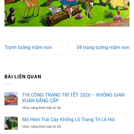
Tranh tường mầm non
Vẽ trang tường mầm non
BÀI LIÊN QUAN
THI CÔNG TRANG TRÍ TẾT 2026 – KHÔNG GIAN
XUÂN ĐẲNG CẤP
ở
Chức năng bình luận bị tắt
THI
CÔNG
Mô Hình Trái Cây Khổng Lồ Trang Trí Lễ Hội
TRANG
ở
Chức năng bình luận bị tắt
TRÍ
Mô
TẾT